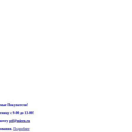
мые Покупатели!
ницу с 9-00 до 13-00!
 почту
ptf@mieen.ru
дования.
Подробнее