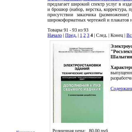
предлагает широкий спектр услуг в изд
и брошюр (набор, верстка, корректура, 
присутствии заказчика (размножение)
широкоформатных чертежей и плакатов н
Товары 91 - 93 из 93
Начало
|
Пред.
|
1
2
3
4
| След. | Конец
|
Вс
Электроу
"Росэлект
Шалыгин. 
Характер
выпущенны
разработч
Содержан
Розничная цена:
80.00 руб