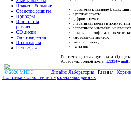
Знаки,плакаты
Плакаты большие
подготовка к изданию Ваших книг 
Средства защиты
офсетная печать;
Приборы
цифровая печать;
Испытания,
оперативная печать в присутствии 
ремонт
оперативное изготовление брошюр
CD диски
печать широкоформатных чертежей 
Удостоверения
изготовление визиток;
ламинирование;
Полиграфия
сканирование.
Распродажа
По всем вопросам услуг печати обращатьс
Адрес электронной почты:
L1310@mail.r
© 2026 МИЭЭ
Дизайн: Лаборатория
Главная
Корзи
Политика в отношении персональных данных